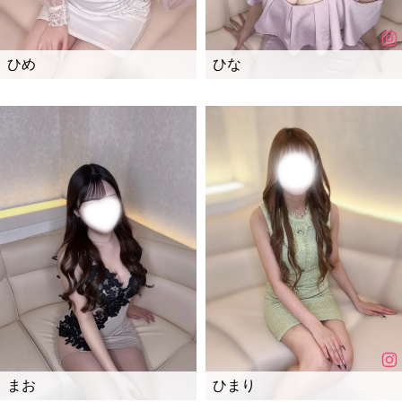
ひめ
ひな
まお
ひまり