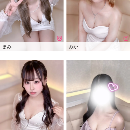
まみ
みか